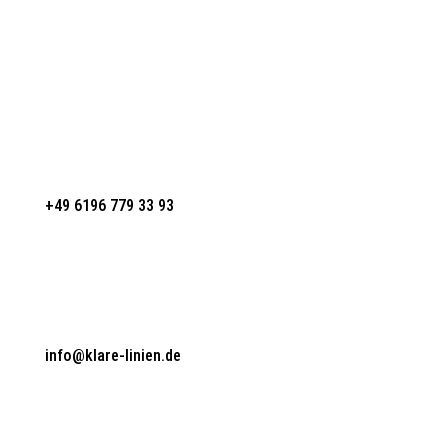
Industriestr. 9,
65760 Eschborn
+49 6196 779 33 93
info@klare-linien.de