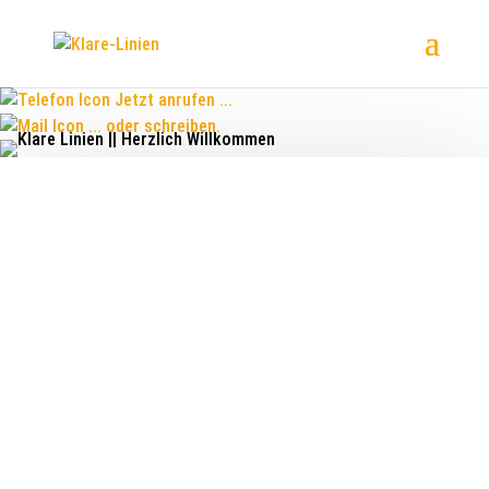
Jetzt anrufen ...
... oder schreiben.
Grafikdesign für
den Mittelstand
Bist Du auf der Suche nach einer kreativen
Werbeagentur in Eschborn oder dem Rhein-Main-
Gebiet, die das visuelle Erscheinungsbild Deines