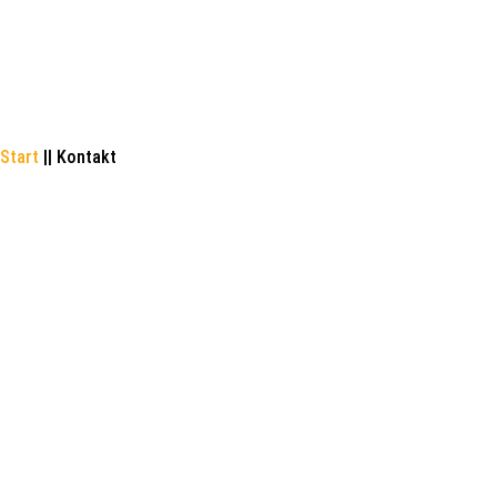
Start
|
|
Kontakt
Wie können wir Dich
unterstützen?