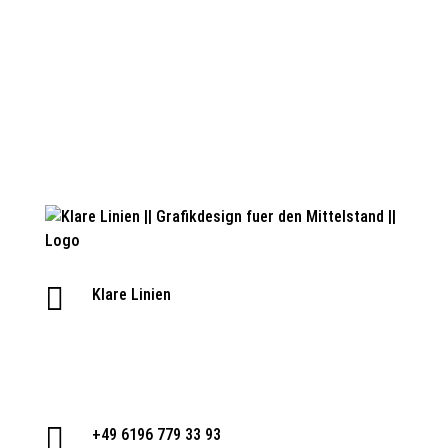

Klare Linien

Industriestr. 9,
65760 Eschborn

+49 6196 779 33 93