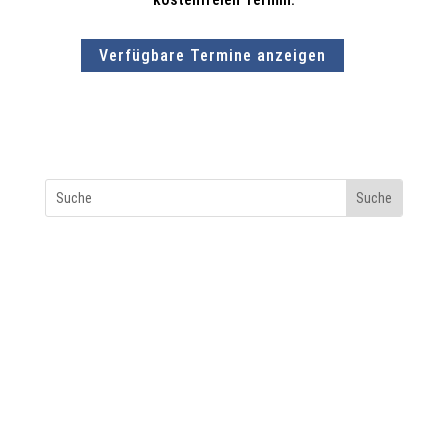
Verfügbare Termine anzeigen
Kategorien
Aktuelles
Allgemein
Farben
Highlight
Papier
Print