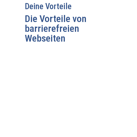
Deine Vorteile
Die Vorteile von
barrierefreien
Webseiten
Erweiterte
Zielgruppe
Eine barrierefreie Website ermöglicht
es Menschen mit Behinderungen,
problemlos auf Inhalte zuzugreifen.
Dadurch erschließen Unternehmen
eine größere Zielgruppe, was sich