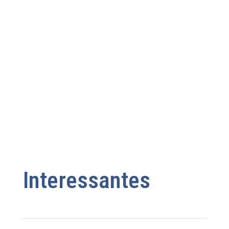
Schriften
Software
Strategie
Technik
Was ist das?
Interessantes