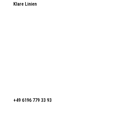
Klare Linien
Industriestr. 9,
65760 Eschborn
+49 6196 779 33 93